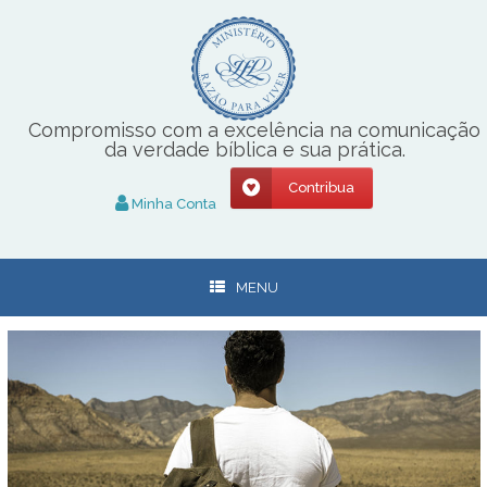
Skip
to
content
Compromisso com a excelência na comunicação
da verdade bíblica e sua prática.
Contribua
Minha Conta
MENU