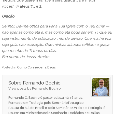
medida que usarem também será usada para medir
vocês.”
(Mateus 7:1 e 2)
Oração
Senhor, Dá-me olhos para ver a Tua Igreja com o Teu olhar —
não apenas como ela é, mas como ela pode ser em Ti. Que eu
seja instrumento de edificação, não de divisão. Que minha voz
seja guia, não acusação. Que minhas atitudes reflitam a graça
que recebo de Ti todos os dias.
Em nome de Jesus. Amém.
Posted in
Como Conhecer a Deus
.
Fernando Bochio
View posts by Fernando Bochio
Fernando C. Bochio é pastor batista há 46 anos.
Formado em Teologia pelo SeminárioTeológico
Batista do Sul do Brasil e pelo Seminário Unido de Teologia, é
Doutor em Ministérios pelo Seminário Teológico de Dallas,