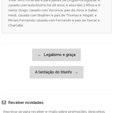
Viver (RPV) no Brasil e para países de Língua Portuguesa; é
casado com Ieda Bochio há 48 anos, e eles têm 3 filhos e 6
netos: Diogo, casado com Veronica, pais de Alice e Isabel;
Heidi, casada com Stephen e pais de Thomas e Abigail; e
Miriam Fernanda, casada com Fernando e pais de Pascal e
Charlotte.
Post navigation
←
Legalismo e graça
A tentação do triunfo
→
Receber novidades
Inscreva-se para receber e-mails sobre promoções, descontos,