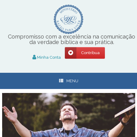
Skip
to
content
Compromisso com a excelência na comunicação
da verdade bíblica e sua prática.
Contribua
Minha Conta
MENU