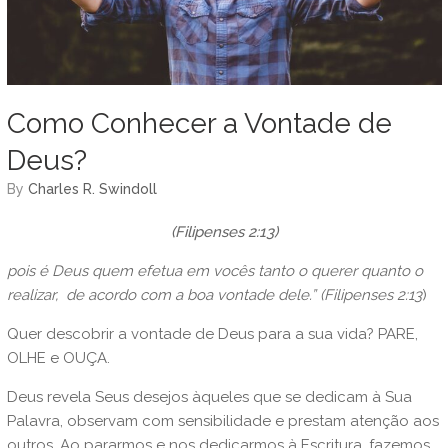
Como Conhecer a Vontade de
Deus?
by
Charles R. Swindoll
(Filipenses 2:13)
pois é Deus quem efetua em vocês tanto o querer quanto o
realizar,
de acordo com a boa vontade dele.”
(Filipenses 2:13
)
Quer descobrir a vontade de Deus para a sua vida? PARE,
OLHE e OUÇA.
Deus revela Seus desejos àqueles que se dedicam à Sua
Palavra, observam com sensibilidade e prestam atenção aos
outros. Ao pararmos e nos dedicarmos à Escritura, fazemos