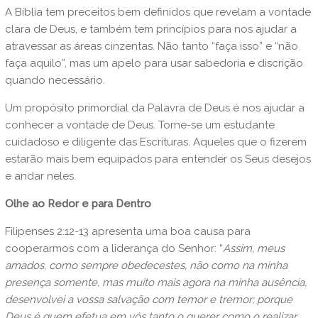
A Bíblia tem preceitos bem definidos que revelam a vontade
clara de Deus, e também tem princípios para nos ajudar a
atravessar as áreas cinzentas. Não tanto “faça isso” e “não
faça aquilo”, mas um apelo para usar sabedoria e discrição
quando necessário.
Um propósito primordial da Palavra de Deus é nos ajudar a
conhecer a vontade de Deus. Torne-se um estudante
cuidadoso e diligente das Escrituras. Aqueles que o fizerem
estarão mais bem equipados para entender os Seus desejos
e andar neles.
Olhe ao Redor e para Dentro
Filipenses 2:12-13 apresenta uma boa causa para
cooperarmos com a liderança do Senhor: “
Assim, meus
amados, como sempre obedecestes, não como na minha
presença somente, mas muito mais agora na minha ausência,
desenvolvei a vossa salvação com temor e tremor; porque
Deus é quem efetua em vós tanto o querer como o realizar,