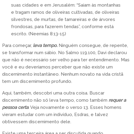
suas cidades e em Jerusalém: “Saiam às montanhas
e tragam ramos de oliveiras cultivadas, de oliveiras
silvestres, de murtas, de tamareiras e de árvores
frondosas, para fazerem tendas”, conforme está
escrito. (Neemias 8:13-15)
Para começar,
leva tempo.
Ninguém consegue, de repente,
se transformar num sábio. No Salmo 119.100, Davi declarou
que não é necessário ser velho para ter entendimento. Mas
você e eu deveríamos perceber que não existe um
discernimento instantâneo. Nenhum novato na vida cristã
tem um discernimento profundo.
Aqui, também, descobri uma outra coisa. Buscar
discernimento não só leva tempo, como também
requer a
pessoa certa
. Veja novamente o verso 13. Esses homens
vieram estudar com um indivíduo, Esdras, e talvez
obtivessem discernimento dele.
Existe uma terceira área a ser discutida quando