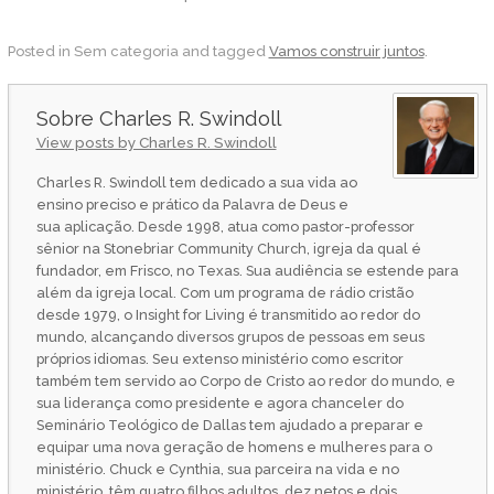
Posted in Sem categoria and tagged
Vamos construir juntos
.
Charles R. Swindoll
View posts by Charles R. Swindoll
Charles R. Swindoll tem dedicado a sua vida ao
ensino preciso e prático da Palavra de Deus e
sua aplicação. Desde 1998, atua como pastor-professor
sênior na Stonebriar Community Church, igreja da qual é
fundador, em Frisco, no Texas. Sua audiência se estende para
além da igreja local. Com um programa de rádio cristão
desde 1979, o Insight for Living é transmitido ao redor do
mundo, alcançando diversos grupos de pessoas em seus
próprios idiomas. Seu extenso ministério como escritor
também tem servido ao Corpo de Cristo ao redor do mundo, e
sua liderança como presidente e agora chanceler do
Seminário Teológico de Dallas tem ajudado a preparar e
equipar uma nova geração de homens e mulheres para o
ministério. Chuck e Cynthia, sua parceira na vida e no
ministério, têm quatro filhos adultos, dez netos e dois