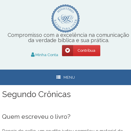
Skip
to
content
Compromisso com a excelência na comunicação
da verdade bíblica e sua prática.
Contribua
Minha Conta
MENU
Segundo Crônicas
Quem escreveu o livro?
Depois do exílio, um erudito judeu compilou o material de