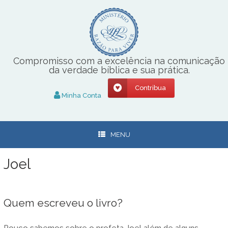
Skip
to
content
Compromisso com a excelência na comunicação
da verdade bíblica e sua prática.
Contribua
Minha Conta
MENU
Joel
Quem escreveu o livro?
Pouco sabemos sobre o profeta Joel além de alguns