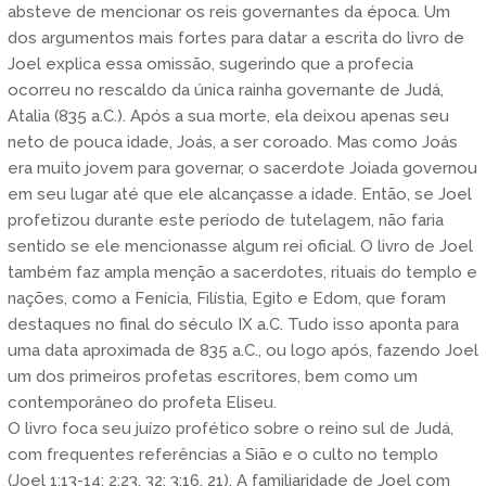
absteve de mencionar os reis governantes da época. Um
dos argumentos mais fortes para datar a escrita do livro de
Joel explica essa omissão, sugerindo que a profecia
ocorreu no rescaldo da única rainha governante de Judá,
Atalia (835 a.C.). Após a sua morte, ela deixou apenas seu
neto de pouca idade, Joás, a ser coroado. Mas como Joás
era muito jovem para governar, o sacerdote Joiada governou
em seu lugar até que ele alcançasse a idade. Então, se Joel
profetizou durante este período de tutelagem, não faria
sentido se ele mencionasse algum rei oficial. O livro de Joel
também faz ampla menção a sacerdotes, rituais do templo e
nações, como a Fenícia, Filístia, Egito e Edom, que foram
destaques no final do século IX a.C. Tudo isso aponta para
uma data aproximada de 835 a.C., ou logo após, fazendo Joel
um dos primeiros profetas escritores, bem como um
contemporâneo do profeta Eliseu.
O livro foca seu juízo profético sobre o reino sul de Judá,
com frequentes referências a Sião e o culto no templo
(Joel 1:13-14; 2:23, 32; 3:16, 21). A familiaridade de Joel com