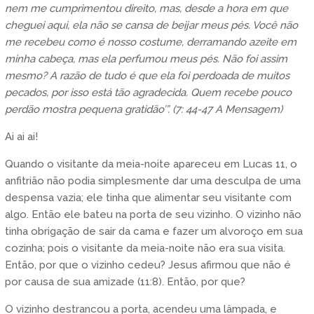
nem me cumprimentou direito, mas, desde a hora em que
cheguei aqui, ela não se cansa de beijar meus pés. Você não
me recebeu como é nosso costume, derramando azeite em
minha cabeça, mas ela perfumou meus pés. Não foi assim
mesmo? A razão de tudo é que ela foi perdoada de muitos
pecados, por isso está tão agradecida. Quem recebe pouco
perdão mostra pequena gratidão’”. (7: 44-47 A Mensagem)
Ai ai ai!
Quando o visitante da meia-noite apareceu em Lucas 11, o
anfitrião não podia simplesmente dar uma desculpa de uma
despensa vazia; ele tinha que alimentar seu visitante com
algo. Então ele bateu na porta de seu vizinho. O vizinho não
tinha obrigação de sair da cama e fazer um alvoroço em sua
cozinha; pois o visitante da meia-noite não era sua visita.
Então, por que o vizinho cedeu? Jesus afirmou que não é
por causa de sua amizade (11:8). Então, por que?
O vizinho destrancou a porta, acendeu uma lâmpada, e