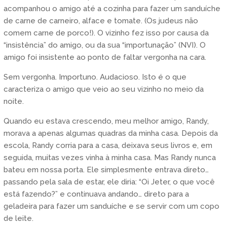
acompanhou o amigo até a cozinha para fazer um sanduíche
de carne de carneiro, alface e tomate. (Os judeus não
comem carne de porco!). O vizinho fez isso por causa da
“insistência” do amigo, ou da sua “importunação” (NVI). O
amigo foi insistente ao ponto de faltar vergonha na cara.
Sem vergonha. Importuno. Audacioso. Isto é o que
caracteriza o amigo que veio ao seu vizinho no meio da
noite.
Quando eu estava crescendo, meu melhor amigo, Randy,
morava a apenas algumas quadras da minha casa. Depois da
escola, Randy corria para a casa, deixava seus livros e, em
seguida, muitas vezes vinha à minha casa. Mas Randy nunca
bateu em nossa porta. Ele simplesmente entrava direto…
passando pela sala de estar, ele diria: “Oi Jeter, o que você
está fazendo?” e continuava andando… direto para a
geladeira para fazer um sanduíche e se servir com um copo
de leite.