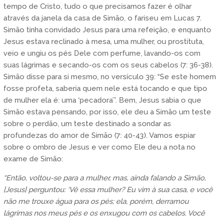
tempo de Cristo, tudo o que precisamos fazer é olhar
através da janela da casa de Simão, o fariseu em Lucas 7.
Simão tinha convidado Jesus para uma refeição, e enquanto
Jesus estava reclinado à mesa, uma mulher, ou prostituta,
veio e ungiu os pés Dele com perfume, lavando-os com
suas lágrimas e secando-os com os seus cabelos (7: 36-38).
Simão disse para si mesmo, no versículo 39: “Se este homem
fosse profeta, saberia quem nele está tocando e que tipo
de mulher ela é: uma ‘pecadora’”. Bem, Jesus sabia o que
Simão estava pensando, por isso, ele deu a Simão um teste
sobre o perdão, um teste destinado a sondar as
profundezas do amor de Simão (7: 40-43). Vamos espiar
sobre o ombro de Jesus e ver como Ele deu a nota no
exame de Simão:
“Então, voltou-se para a mulher, mas, ainda falando a Simão,
[Jesus] perguntou: ‘Vê essa mulher? Eu vim à sua casa, e você
não me trouxe água para os pés; ela, porém, derramou
lágrimas nos meus pés e os enxugou com os cabelos. Você