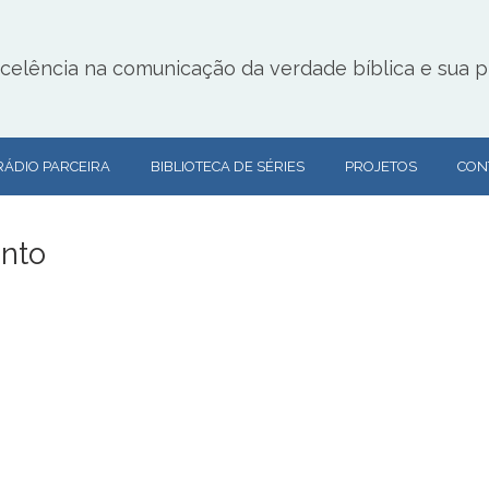
lência na comunicação da verdade bíblica e sua pr
RÁDIO PARCEIRA
BIBLIOTECA DE SÉRIES
PROJETOS
CON
nto