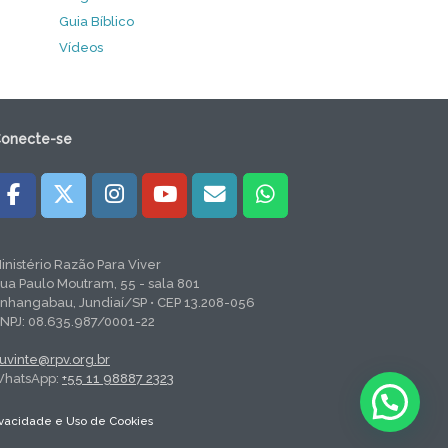
Guia Bíblico
Vídeos
onecte-se
inistério Razão Para Viver
ua Paulo Moutram, 55 - sala 801
nhangabau, Jundiaí/SP • CEP 13.208-056
NPJ: 08.635.987/0001-22
uvinte@rpv.org.br
hatsApp:
+55 11 98887 2323
rivacidade e Uso de Cookies