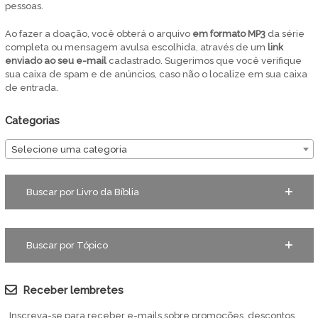
pessoas.
Ao fazer a doação, você obterá o arquivo
em
formato MP3
da série
completa ou mensagem avulsa escolhida, através de um
link
enviado ao seu e-mail
cadastrado. Sugerimos que você verifique
sua caixa de spam e de anúncios, caso não o localize em sua caixa
de entrada.
Categorias
Selecione uma categoria
Buscar por Livro da Bíblia
Buscar por Tópico
Receber lembretes
Inscreva-se para receber e-mails sobre promoções, descontos,