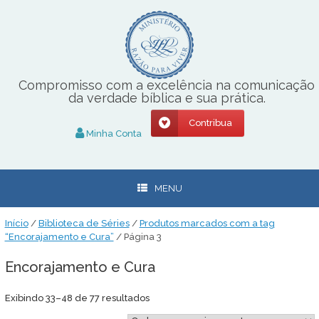
Skip
to
content
Compromisso com a excelência na comunicação
da verdade bíblica e sua prática.
Contribua
Minha Conta
MENU
Início
/
Biblioteca de Séries
/
Produtos marcados com a tag
“Encorajamento e Cura”
/ Página 3
Encorajamento e Cura
Classificado
Exibindo 33–48 de 77 resultados
por